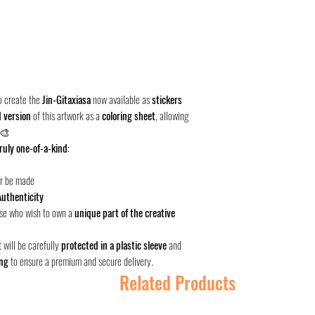
o create the
Jin-Gitaxiasa
now available as
stickers
d version
of this artwork as a
coloring sheet
, allowing
 🎨
ruly one-of-a-kind
:
er be made
 Authenticity
hose who wish to own a
unique part of the creative
It will be carefully
protected in a plastic sleeve
and
ing
to ensure a premium and secure delivery.
Related Products