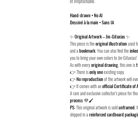
et irréprochable.
Hand-drawn • No AI
Dessiné à la main • Sans IA
✨
Original Artwork – Jin-Gitaxias
✨
This piece is the
original illustration
used t
and a
bookmark
. You can also find the
inke
you to bring your own colors to Jin-Gitaxias!
As with every
original drawing
, this one is
t
👉 There is
only one
existing copy
👉
No reproduction
of the artwork will ev
👉 It comes with an
official Certificate of
A rare and exclusive collector’s piece for t
process
💜🖌️
PS:
This original artwork is sold
unframed
. 
shipped in a
reinforced cardboard packag