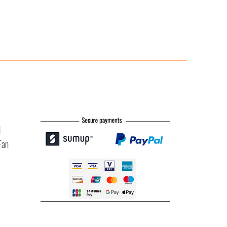
l
Fan