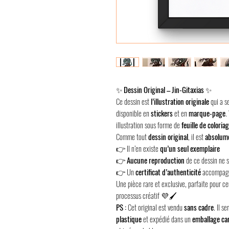
✨
Dessin Original – Jin-Gitaxias
✨
Ce dessin est
l’illustration originale
qui a s
disponible en
stickers
et en
marque-page
.
illustration sous forme de
feuille de coloria
Comme tout
dessin original
, il est
absolum
👉 Il n’en existe
qu’un seul exemplaire
👉
Aucune reproduction
de ce dessin ne s
👉 Un
certificat d’authenticité
accompagn
Une pièce rare et exclusive, parfaite pour c
processus créatif 💜🖌️
PS :
Cet original est vendu
sans cadre
. Il 
plastique
et expédié dans un
emballage ca