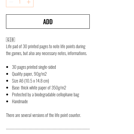
ADD
🇬🇧
Life pad of 30 printed pages to note life points during
the games, but also any necessary notes, informations.
30 pages printed single-sided
Quality paper, 90g/m2
Size A6 (10.5 x 14.8 cm)
Base: thick white paper of 350g/m2
Protected by a biodegradable cellophane bag
Handmade
There are several versions of the life point counter.
----------------------------------------------------------------------